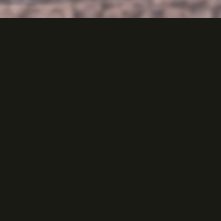
Összefogjuk a magyarországi
rendvédelemben teljesítő szolgálati
kutyás világ szereplőit a kiválasztástól, a
kiképzésen át az állatvédelemig és a
társadalmi szemléletformálásig