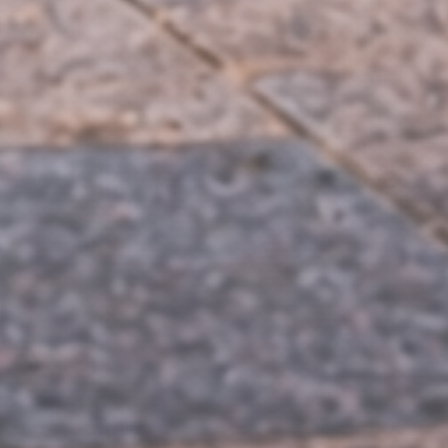
A Magyar Szolgálati Kutyákért Alapítvány
A munka folytatódik. A kutyák már ezer éve is dolgoztak és ezer év múlva
is fognak. Értetek, értünk!
GYORS LINKEK
Hírek
Állatvédelem
Rólunk
Kapcsolat
SZJA 1%
KAPCSOLAT
szolgalatikutyak@gmail.com
+36 30 263 8234
1011 Budapest, Hunyadi János út 13.