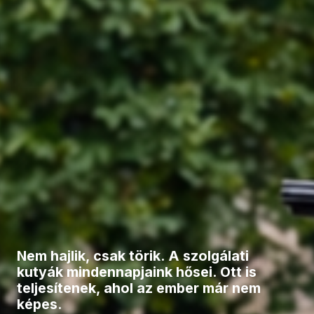
Nem hajlik, csak törik. A szolgálati
kutyák mindennapjaink hősei. Ott is
teljesítenek, ahol az ember már nem
képes.